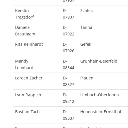
07907
Kerstin
D-
Schleiz
Tragsdorf
07907
Daniela
D-
Tanna
Bräutigam
07922
Rita Reinhardt
D-
Gefell
07926
Mandy
D-
Grünhain-Beierfeld
Leonhardt
08344
Loreen Zacher
D-
Plauen
08527
Lynn Rappich
D-
Limbach-Oberfohna
09212
Bastian Zach
D-
Hohenstein-Ernstthal
09337