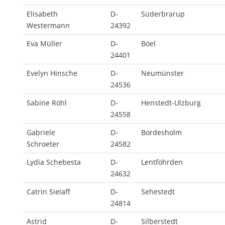
Elisabeth
D-
Süderbrarup
Westermann
24392
Eva Müller
D-
Böel
24401
Evelyn Hinsche
D-
Neumünster
24536
Sabine Röhl
D-
Henstedt-Ulzburg
24558
Gabriele
D-
Bordesholm
Schroeter
24582
Lydia Schebesta
D-
Lentföhrden
24632
Catrin Sielaff
D-
Sehestedt
24814
Astrid
D-
Silberstedt