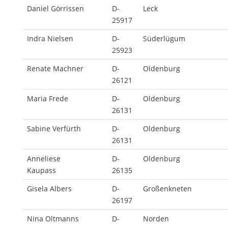
Daniel Görrissen
D-
Leck
25917
Indra Nielsen
D-
Süderlügum
25923
Renate Machner
D-
Oldenburg
26121
Maria Frede
D-
Oldenburg
26131
Sabine Verfürth
D-
Oldenburg
26131
Anneliese
D-
Oldenburg
Kaupass
26135
Gisela Albers
D-
Großenkneten
26197
Nina Oltmanns
D-
Norden