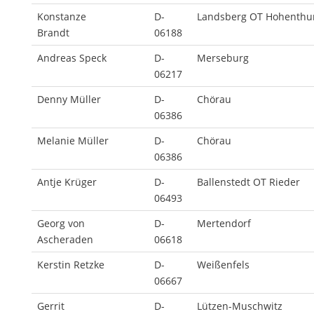
Konstanze
D-
Landsberg OT Hohenth
Brandt
06188
Andreas Speck
D-
Merseburg
06217
Denny Müller
D-
Chörau
06386
Melanie Müller
D-
Chörau
06386
Antje Krüger
D-
Ballenstedt OT Rieder
06493
Georg von
D-
Mertendorf
Ascheraden
06618
Kerstin Retzke
D-
Weißenfels
06667
Gerrit
D-
Lützen-Muschwitz