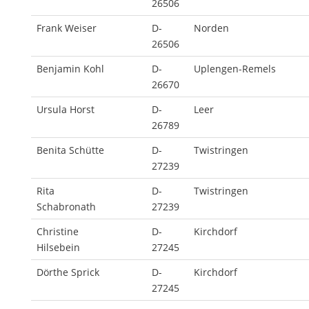
26506
Frank Weiser
D-
Norden
26506
Benjamin Kohl
D-
Uplengen-Remels
26670
Ursula Horst
D-
Leer
26789
Benita Schütte
D-
Twistringen
27239
Rita
D-
Twistringen
Schabronath
27239
Christine
D-
Kirchdorf
Hilsebein
27245
Dörthe Sprick
D-
Kirchdorf
27245