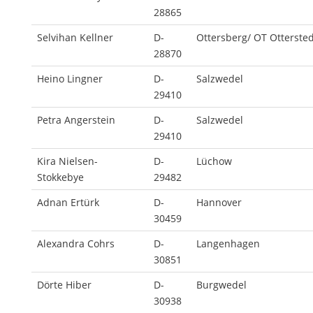
28865
Selvihan Kellner
D-
Ottersberg/ OT Ottersted
28870
Heino Lingner
D-
Salzwedel
29410
Petra Angerstein
D-
Salzwedel
29410
Kira Nielsen-
D-
Lüchow
Stokkebye
29482
Adnan Ertürk
D-
Hannover
30459
Alexandra Cohrs
D-
Langenhagen
30851
Dörte Hiber
D-
Burgwedel
30938