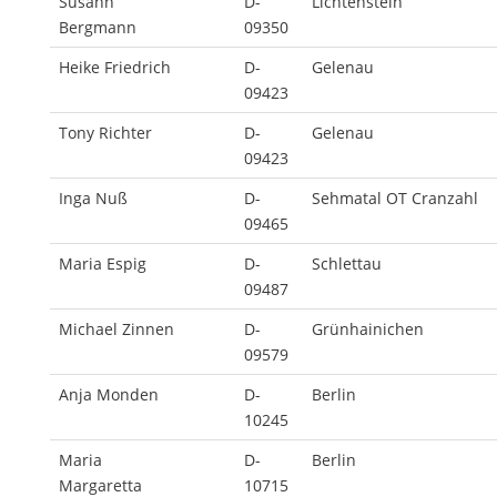
Susann
D-
Lichtenstein
Bergmann
09350
Heike Friedrich
D-
Gelenau
09423
Tony Richter
D-
Gelenau
09423
Inga Nuß
D-
Sehmatal OT Cranzahl
09465
Maria Espig
D-
Schlettau
09487
Michael Zinnen
D-
Grünhainichen
09579
Anja Monden
D-
Berlin
10245
Maria
D-
Berlin
Margaretta
10715