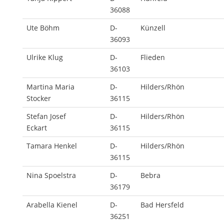
36088
Ute Böhm
D-
Künzell
36093
Ulrike Klug
D-
Flieden
36103
Martina Maria
D-
Hilders/Rhön
Stocker
36115
Stefan Josef
D-
Hilders/Rhön
Eckart
36115
Tamara Henkel
D-
Hilders/Rhön
36115
Nina Spoelstra
D-
Bebra
36179
Arabella Kienel
D-
Bad Hersfeld
36251