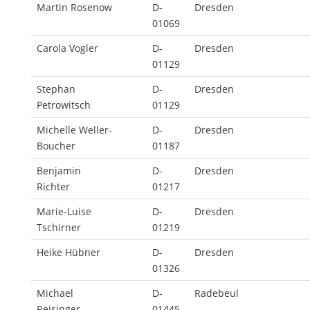
Martin Rosenow
D-
Dresden
01069
Carola Vogler
D-
Dresden
01129
Stephan
D-
Dresden
Petrowitsch
01129
Michelle Weller-
D-
Dresden
Boucher
01187
Benjamin
D-
Dresden
Richter
01217
Marie-Luise
D-
Dresden
Tschirner
01219
Heike Hübner
D-
Dresden
01326
Michael
D-
Radebeul
Reisinger
01445