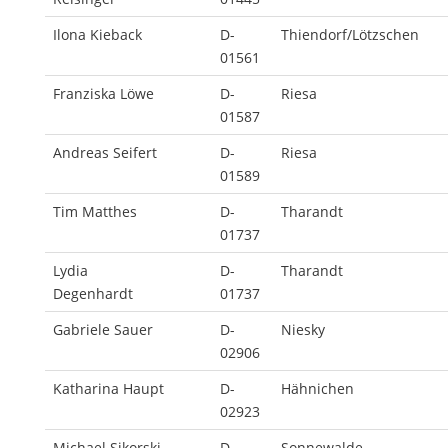
Ilona Kieback
D-
Thiendorf/Lötzschen
01561
Franziska Löwe
D-
Riesa
01587
Andreas Seifert
D-
Riesa
01589
Tim Matthes
D-
Tharandt
01737
Lydia
D-
Tharandt
Degenhardt
01737
Gabriele Sauer
D-
Niesky
02906
Katharina Haupt
D-
Hähnichen
02923
Michael Sikorski
D-
Sonnewalde