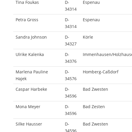
Tina Foukas
D-
Espenau
34314
Petra Gross
D-
Espenau
34314
Sandra Johnson
D-
Körle
34327
Ulrike Kalenka
D-
Immenhausen/Holzhaus
34376
Marlena Pauline
D-
Homberg-Caßdorf
Hajek
34576
Caspar Harbeke
D-
Bad Zwesten
34596
Mona Meyer
D-
Bad Zesten
34596
Silke Hausser
D-
Bad Zwesten
34596