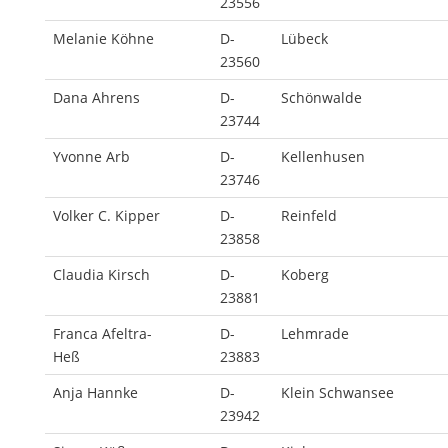
23556
Melanie Köhne
D-
Lübeck
23560
Dana Ahrens
D-
Schönwalde
23744
Yvonne Arb
D-
Kellenhusen
23746
Volker C. Kipper
D-
Reinfeld
23858
Claudia Kirsch
D-
Koberg
23881
Franca Afeltra-
D-
Lehmrade
Heß
23883
Anja Hannke
D-
Klein Schwansee
23942