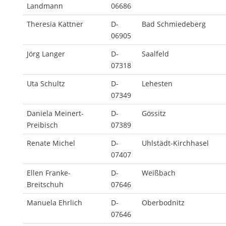
Landmann
06686
Theresia Kattner
D-
Bad Schmiedeberg
06905
Jörg Langer
D-
Saalfeld
07318
Uta Schultz
D-
Lehesten
07349
Daniela Meinert-
D-
Gössitz
Preibisch
07389
Renate Michel
D-
Uhlstädt-Kirchhasel
07407
Ellen Franke-
D-
Weißbach
Breitschuh
07646
Manuela Ehrlich
D-
Oberbodnitz
07646