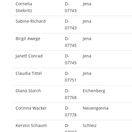
Cornelia
D-
Jena
Stiebritz
07743
Sabine Richard
D-
Jena
07743
Birgit Awege
D-
Jena
07745
Janett Conrad
D-
Jena
07745
Claudia Tittel
D-
Jena
07751
Diana Storch
D-
Eichenberg
07768
Corinna Wacker
D-
Neuengönna
07778
Kerstin Schaum
D-
Schleiz