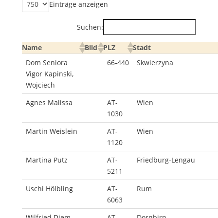
Einträge anzeigen
Suchen:
Name
Bild
PLZ
Stadt
Dom Seniora
66-440
Skwierzyna
Vigor Kapinski,
Wojciech
Agnes Malissa
AT-
Wien
1030
Martin Weislein
AT-
Wien
1120
C
Martina Putz
AT-
Friedburg-Lengau
5211
Uschi Hölbling
AT-
Rum
6063
Wilfried Diem
AT-
Dornbirn