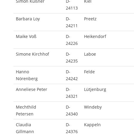
Simon Küßner
D-
Kiel
24113
Barbara Loy
D-
Preetz
24211
Maike Voß
D-
Heikendorf
24226
Simone Kirchhof
D-
Laboe
24235
Hanno
D-
Felde
Nörenberg
24242
Anneliese Peter
D-
Lütjenburg
24321
Mechthild
D-
Windeby
Petersen
24340
Claudia
D-
Kappeln
Gillmann
24376