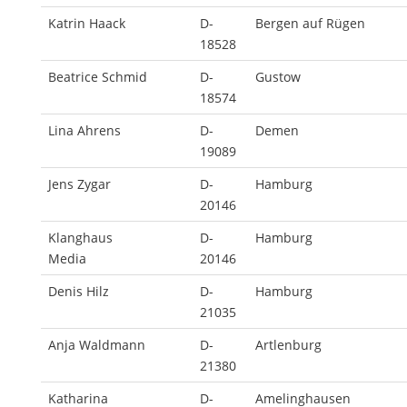
Katrin Haack
D-
Bergen auf Rügen
18528
Beatrice Schmid
D-
Gustow
18574
Lina Ahrens
D-
Demen
19089
Jens Zygar
D-
Hamburg
20146
Klanghaus
D-
Hamburg
Media
20146
Denis Hilz
D-
Hamburg
21035
Anja Waldmann
D-
Artlenburg
21380
Katharina
D-
Amelinghausen