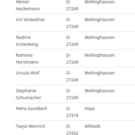
Heiner
D-
Mellinghausen
Hackemann
27249
Iris Vorwallner
D-
Mellinghausen
27249
Nadine
D-
Mellinghausen
Instenberg
27249
Ramona
D-
Mellinghausen
Horstmann
27249
Ursula Wolf
D-
Mellinghausen
27249
Stephanie
D-
Mellinghausen
Schumacher
27249
Petra Gundlach
D-
Hoya
27318
Tanja Wenrich
D-
Alfstedt
27432