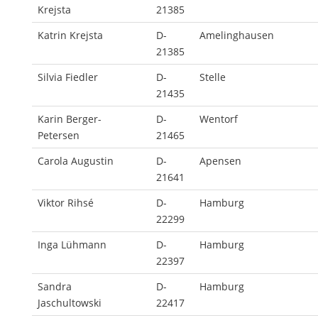
Krejsta
21385
Katrin Krejsta
D-
Amelinghausen
21385
Silvia Fiedler
D-
Stelle
21435
Karin Berger-
D-
Wentorf
Petersen
21465
Carola Augustin
D-
Apensen
21641
Viktor Rihsé
D-
Hamburg
22299
Inga Lühmann
D-
Hamburg
22397
Sandra
D-
Hamburg
Jaschultowski
22417