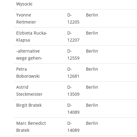
Wysocki
Yvonne
D-
Berlin
Reitmeier
12205
Elzbieta Rucka-
D-
Berlin
Klapsa
12207
-alternative
D-
Berlin
wege gehen-
12559
Petra
D-
Berlin
Boborowski
12681
Astrid
D-
Berlin
Steckmeister
13509
Birgit Bratek
D-
Berlin
14089
Marc Benedict
D-
Berlin
Bratek
14089