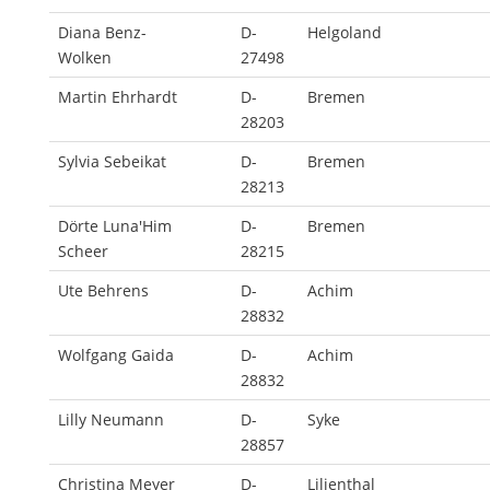
Diana Benz-
D-
Helgoland
Wolken
27498
Martin Ehrhardt
D-
Bremen
28203
Sylvia Sebeikat
D-
Bremen
28213
Dörte Luna'Him
D-
Bremen
Scheer
28215
Ute Behrens
D-
Achim
28832
Wolfgang Gaida
D-
Achim
28832
Lilly Neumann
D-
Syke
28857
Christina Meyer
D-
Lilienthal