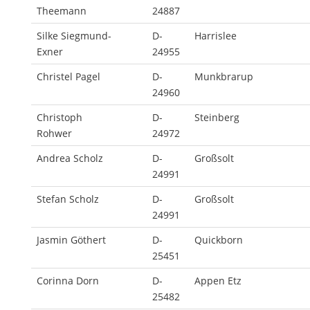
Theemann
24887
Silke Siegmund-
D-
Harrislee
Exner
24955
Christel Pagel
D-
Munkbrarup
24960
Christoph
D-
Steinberg
Rohwer
24972
Andrea Scholz
D-
Großsolt
24991
Stefan Scholz
D-
Großsolt
24991
Jasmin Göthert
D-
Quickborn
25451
Corinna Dorn
D-
Appen Etz
25482