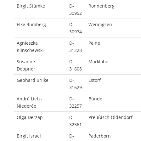
Birgit Stümke
D-
Ronnenberg
30952
Elke Rumberg
D-
Wennigsen
30974
Agnieszka
D-
Peine
Klinschewski
31228
Susanne
D-
Marklohe
Deppner
31608
Gebhard Brilke
D-
Estorf
31629
André Lietz-
D-
Bünde
Niederée
32257
Olga Derzap
D-
Preußisch Oldendorf
32361
Birgit Israel
D-
Paderborn