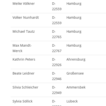
Meike Völkner
D-
Hamburg
22559
Volker Nunhardt
D-
Hamburg
22559
Michael Tautz
D-
Hamburg
22765
Max Mandt-
D-
Hamburg
Merck
22767
Kathrin Peters
D-
Ahrensburg
22926
Beate Leidner
D-
Großensee
22946
Silvia Schleicher
D-
Ammersbek
22949
Sylvia Söllick
D-
Lübeck