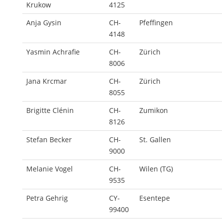
Krukow
4125
Anja Gysin
CH-
Pfeffingen
4148
Yasmin Achrafie
CH-
Zürich
8006
Jana Krcmar
CH-
Zürich
8055
Brigitte Clénin
CH-
Zumikon
8126
Stefan Becker
CH-
St. Gallen
9000
Melanie Vogel
CH-
Wilen (TG)
9535
Petra Gehrig
CY-
Esentepe
99400