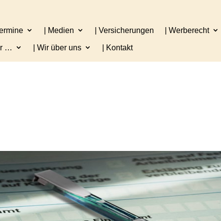
Termine
| Medien
| Versicherungen
| Werberecht
er …
| Wir über uns
| Kontakt